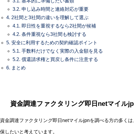
3.1.
基本的に準備したい書類
3.2.
申し込み時間と連絡対応が重要
4.
2社間と3社間の違いを理解して選ぶ
4.1.
即日性を重視するなら2社間が候補
4.2.
条件重視なら3社間も検討する
5.
安全に利用するための契約確認ポイント
5.1.
手数料だけでなく実際の入金額を見る
5.2.
償還請求権と買戻し条件に注意する
6.
まとめ
資金調達ファクタリング即日netマイルj
資金調達ファクタリング即日netマイルjpnを調べる方の多
保したいと考えています。