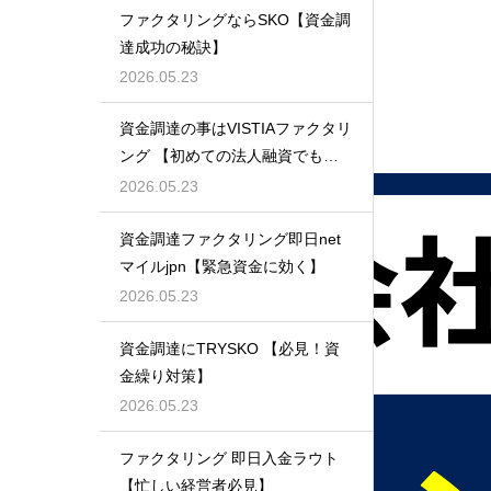
ファクタリングならSKO【資金調
達成功の秘訣】
2026.05.23
資金調達の事はVISTIAファクタリ
ング 【初めての法人融資でも安
心】
2026.05.23
資金調達ファクタリング即日net
マイルjpn【緊急資金に効く】
2026.05.23
資金調達にTRYSKO 【必見！資
金繰り対策】
2026.05.23
ファクタリング 即日入金ラウト
【忙しい経営者必見】