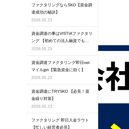
ファクタリングならSKO【資金調
達成功の秘訣】
2026.05.23
資金調達の事はVISTIAファクタリ
ング 【初めての法人融資でも安
心】
2026.05.23
資金調達ファクタリング即日net
マイルjpn【緊急資金に効く】
2026.05.23
資金調達にTRYSKO 【必見！資
金繰り対策】
2026.05.23
ファクタリング 即日入金ラウト
【忙しい経営者必見】